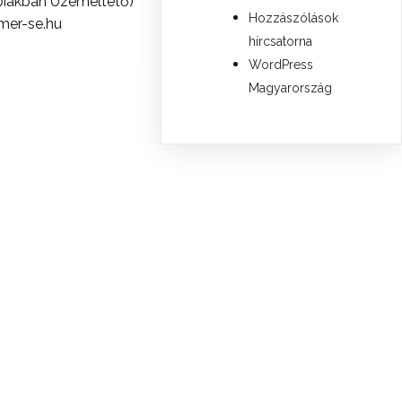
biakban Üzemeltető)
Hozzászólások
mer-se.hu
hírcsatorna
WordPress
Magyarország