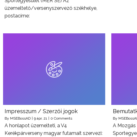
Sportegyesület (MER SE) Az
üzemeltető/versenyszervező székhelye,
postacíme:
Impresszum / Szerzői jogok
Bemutat
By
MSEBossAD
|
9
ápr, 21
|
0 Comments
By
MSEBossA
A honlapot üzemelteti, a V4
A Mozgás 
Kerékpárverseny magyar futamait szervezi:
Sportegyes