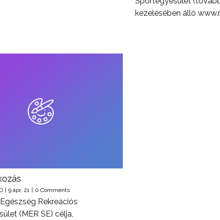
Sportegyesület (továb
kezelésében álló www.
kozás
D
|
9
ápr, 21
|
0 Comments
Egészség Rekreációs
ület (MER SE) célja,