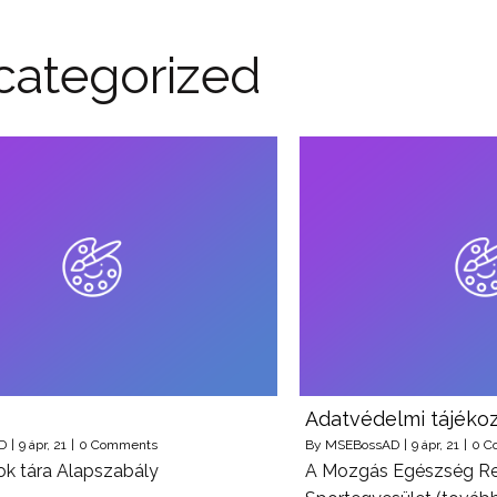
categorized
Adatvédelmi tájéko
D
|
9
ápr, 21
|
0 Comments
By
MSEBossAD
|
9
ápr, 21
|
0 C
ok tára Alapszabály
A Mozgás Egészség Re