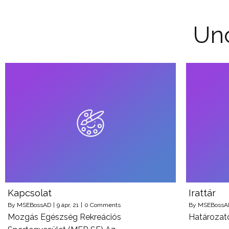
Un
Kapcsolat
Irattár
By
MSEBossAD
|
9
ápr, 21
|
0 Comments
By
MSEBossA
Mozgás Egészség Rekreációs
Határozat